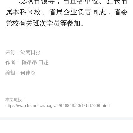
现职省领导，省直各单位、驻长省
属本科高校、省属企业负责同志，省委
党校有关班次学员等参加。
来源：湖南日报
作者： 陈昂昂 田超
编辑：何佳璐
本文链接：
https://wap.hlunet.cn/nograb/646948/53/14887066.html